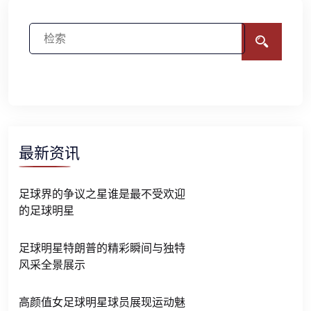
最新资讯
足球界的争议之星谁是最不受欢迎
的足球明星
足球明星特朗普的精彩瞬间与独特
风采全景展示
高颜值女足球明星球员展现运动魅