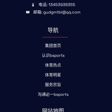
电话: 13453938355
邮箱: gudgmtbi@qq.com
导航
集团首页
认识bsports
体育热点
体育明星
服务宗旨
沟通必一bsports
网站地图