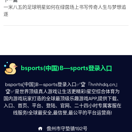
下一篇
一米八五的足球明星如何在绿茵场上书写传奇人生与梦想追
逐
bsports(中国)B—sports登录入口✅🏆『hnhhdq.cn』
🏆✅是世界顶级真人游戏让生活更精彩!星空综合体育为
国内游戏玩家打造的全球最顶级乐趣游戏APP,提供下载、
入口、首页、平台、登陆、官网、二十四小时专属客服在
线服务!全球最安全,最信誉,最公平的平台运营商!
儋州市守垫镇192号