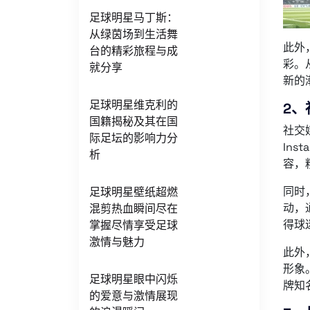
足球明星马丁斯：
从绿茵场到生活舞
此外
台的精彩旅程与成
彩。
就分享
新的
足球明星维克利的
2、
国籍揭秘及其在国
社交
际足坛的影响力分
In
析
容，
同时
足球明星壁纸超燃
动，
混剪热血瞬间尽在
得球
掌握尽情享受足球
激情与魅力
此外
形象
足球明星眼中闪烁
牌知
的爱意与激情展现