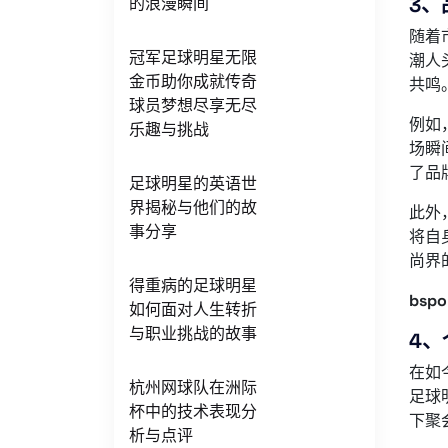
3、
的浪漫瞬间
随着
冠军足球明星无限
潮人
金币助你成就传奇
共鸣
球员梦想尽享无尽
例如
乐趣与挑战
场瞬
了品
足球明星的英语世
界揭秘与他们的故
此外
事分享
将自
尚界
得重病的足球明星
bspo
如何面对人生转折
与职业挑战的故事
4、
在如
杭州网球队在洲际
足球
杯中的技术表现分
下聚
析与点评