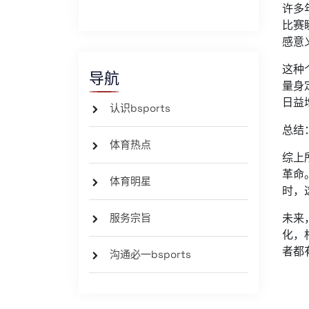
许多
比赛
感意
这种
导航
量身
日益
认识bsports
总结
体育热点
综上
革命
体育明星
时，
服务宗旨
未来
化，
者都
沟通必一bsports