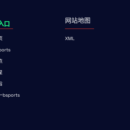
网站地图
页
XML
orts
点
星
旨
bsports