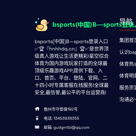
导航
集团首
bsports(中国)B—sports登录入口
✅🏆『hnhhdq.cn』🏆✅是世界顶
认识bsp
级真人游戏让生活更精彩!星空综合
体育为国内游戏玩家打造的全球最
体育热
顶级乐趣游戏APP,提供下载、入
体育明
口、首页、平台、登陆、官网、二
十四小时专属客服在线服务!全球最
服务宗
安全,最信誉,最公平的平台运营商!
沟通必一
儋州市守垫镇192号
电话: 13453938355
邮箱: gudgmtbi@qq.com