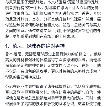
与风采征服了无数球迷。本文将围绕“范尼领衔最帅足球
明星排行榜”这一主题，对那些在球场上让人心动的男神
进行详细盘点。我们将从四个方面进行探讨：首先，介绍
范尼及其魅力；其次，分析其他几位帅气球星；然后，探
讨这些球员如何影响粉丝和文化；最后，总结帅气与实力
之间的关系。通过这篇文章，我们不仅能欣赏到他们的外
貌，更能感受到他们在赛场上的非凡表现。
1、范尼：足球界的绝对男神
鲁本·范尼，无疑是足球历史上最具魅力的前锋之一。他以
高大的身材和强壮的体格赢得了众多球迷的喜爱，而他那
深邃而坚定的眼神更是让无数女性心动不已。在场上，他
不仅是一名出色的进攻手，更以其独特的人格魅力成为了
球队的重要精神支柱。
范尼在职业生涯中取得了诸多辉煌成就，包括多个联赛冠
军以及欧洲冠军联赛奖杯。他在比赛中的果断与自信，使
得他在进攻端总是能够给对手带来极大的威胁。同时，他
也展现出了高超的技术和敏锐的战术意识，这些都使得他