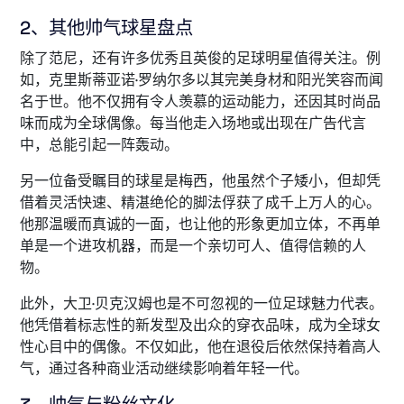
2、其他帅气球星盘点
除了范尼，还有许多优秀且英俊的足球明星值得关注。例
如，克里斯蒂亚诺·罗纳尔多以其完美身材和阳光笑容而闻
名于世。他不仅拥有令人羡慕的运动能力，还因其时尚品
味而成为全球偶像。每当他走入场地或出现在广告代言
中，总能引起一阵轰动。
另一位备受瞩目的球星是梅西，他虽然个子矮小，但却凭
借着灵活快速、精湛绝伦的脚法俘获了成千上万人的心。
他那温暖而真诚的一面，也让他的形象更加立体，不再单
单是一个进攻机器，而是一个亲切可人、值得信赖的人
物。
此外，大卫·贝克汉姆也是不可忽视的一位足球魅力代表。
他凭借着标志性的新发型及出众的穿衣品味，成为全球女
性心目中的偶像。不仅如此，他在退役后依然保持着高人
气，通过各种商业活动继续影响着年轻一代。