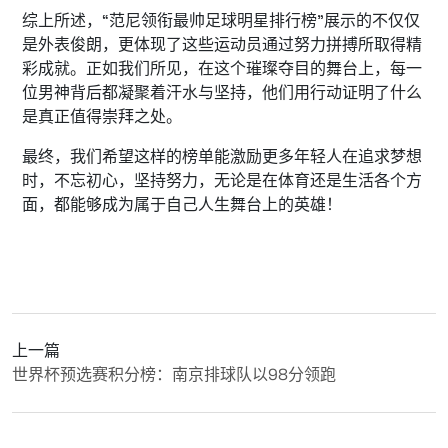
综上所述，“范尼领衔最帅足球明星排行榜”展示的不仅仅
是外表俊朗，更体现了这些运动员通过努力拼搏所取得精
彩成就。正如我们所见，在这个璀璨夺目的舞台上，每一
位男神背后都凝聚着汗水与坚持，他们用行动证明了什么
是真正值得崇拜之处。
最终，我们希望这样的榜单能激励更多年轻人在追求梦想
时，不忘初心，坚持努力，无论是在体育还是生活各个方
面，都能够成为属于自己人生舞台上的英雄！
上一篇
世界杯预选赛积分榜：南京排球队以98分领跑