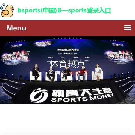
体育热点
体育热点
首页-