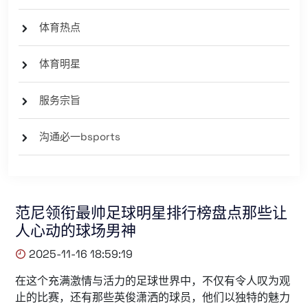
体育热点
体育明星
服务宗旨
沟通必一bsports
范尼领衔最帅足球明星排行榜盘点那些让
人心动的球场男神
2025-11-16 18:59:19
在这个充满激情与活力的足球世界中，不仅有令人叹为观
止的比赛，还有那些英俊潇洒的球员，他们以独特的魅力