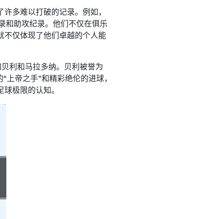
了许多难以打破的记录。例如，
纪录和助攻纪录。他们不仅在俱乐
就不仅体现了他们卓越的个人能
如贝利和马拉多纳。贝利被誉为
的“上帝之手”和精彩绝伦的进球，
足球极限的认知。