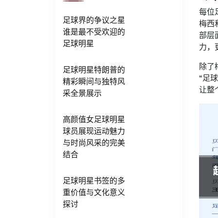
每位
足球界的争议之星
梅西
谁是最不受欢迎的
部层
足球明星
力，
除了
足球明星特朗普的
“足
精彩瞬间与独特风
让整
采全景展示
高颜值女足球明星
球员展现运动魅力
与时尚风采的完美
结合
足球明星书签的多
重价值与文化意义
探讨