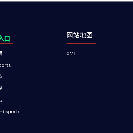
网站地图
页
XML
orts
点
星
旨
bsports