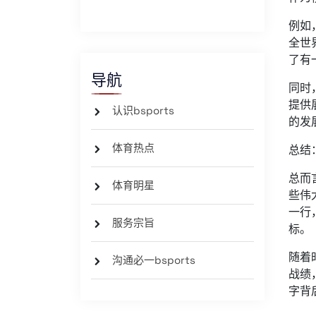
例如
全世
了有
导航
同时
提供
认识bsports
的发
体育热点
总结
总而
体育明星
些伟
一行
服务宗旨
标。
随着
沟通必一bsports
战绩
字背