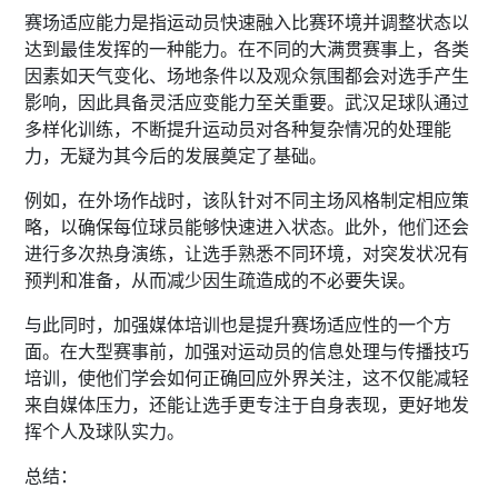
赛场适应能力是指运动员快速融入比赛环境并调整状态以
达到最佳发挥的一种能力。在不同的大满贯赛事上，各类
因素如天气变化、场地条件以及观众氛围都会对选手产生
影响，因此具备灵活应变能力至关重要。武汉足球队通过
多样化训练，不断提升运动员对各种复杂情况的处理能
力，无疑为其今后的发展奠定了基础。
例如，在外场作战时，该队针对不同主场风格制定相应策
略，以确保每位球员能够快速进入状态。此外，他们还会
进行多次热身演练，让选手熟悉不同环境，对突发状况有
预判和准备，从而减少因生疏造成的不必要失误。
与此同时，加强媒体培训也是提升赛场适应性的一个方
面。在大型赛事前，加强对运动员的信息处理与传播技巧
培训，使他们学会如何正确回应外界关注，这不仅能减轻
来自媒体压力，还能让选手更专注于自身表现，更好地发
挥个人及球队实力。
总结：