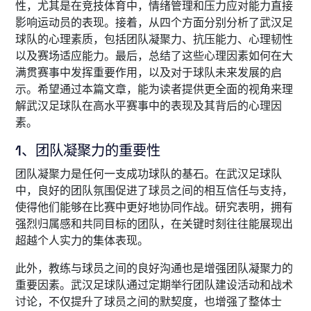
性，尤其是在竞技体育中，情绪管理和压力应对能力直接
影响运动员的表现。接着，从四个方面分别分析了武汉足
球队的心理素质，包括团队凝聚力、抗压能力、心理韧性
以及赛场适应能力。最后，总结了这些心理因素如何在大
满贯赛事中发挥重要作用，以及对于球队未来发展的启
示。希望通过本篇文章，能为读者提供更全面的视角来理
解武汉足球队在高水平赛事中的表现及其背后的心理因
素。
1、团队凝聚力的重要性
团队凝聚力是任何一支成功球队的基石。在武汉足球队
中，良好的团队氛围促进了球员之间的相互信任与支持，
使得他们能够在比赛中更好地协同作战。研究表明，拥有
强烈归属感和共同目标的团队，在关键时刻往往能展现出
超越个人实力的集体表现。
此外，教练与球员之间的良好沟通也是增强团队凝聚力的
重要因素。武汉足球队通过定期举行团队建设活动和战术
讨论，不仅提升了球员之间的默契度，也增强了整体士