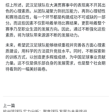
综上所述，武汉足球队在大满贯赛事中的表现离不开其出
色的心理素质。从团队凝聚力到抗压能力，再到心理韧性
和赛场适应性，每一个环节都是构建成功不可或缺的一部
分。而这些因素不仅影响着单场比赛结果，更影响着整个
赛季乃至职业生涯的发展方向。因此，通过不断强化这些
素质，将为球队带来源源不断的发展动力。
未来，希望武汉足球队能够继续重视并完善各方面心理素
质建设，用科学的方法提升竞技水平。同时，不断探索新
的训练方式，以创造更多辉煌成绩，为中国足球事业贡献
力量。这不仅是俱乐部自身的发展需求，也是整个社会期
待看到的一幅美好画卷。
上一篇
杭州篮球队实力分析：聚焦球队发展与未来挑战