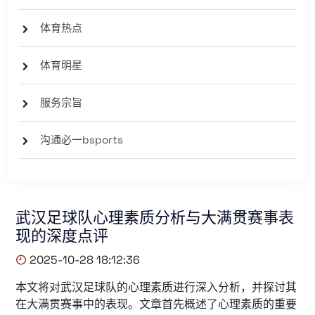
体育热点
体育明星
服务宗旨
沟通必一bsports
武汉足球队心理素质分析与大满贯赛事表
现的深度点评
2025-10-28 18:12:36
本文将对武汉足球队的心理素质进行深入分析，并探讨其
在大满贯赛事中的表现。文章首先概述了心理素质的重要