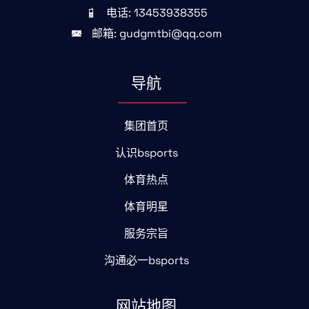
电话: 13453938355
邮箱: gudgmtbi@qq.com
导航
集团首页
认识bsports
体育热点
体育明星
服务宗旨
沟通必一bsports
网站地图