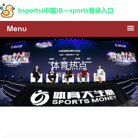
体育热点
体育热点
首页-