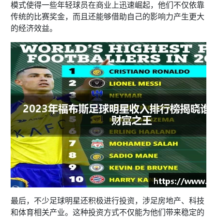
模式使得一些年轻球员在商业上迅速崛起，他们不仅依靠
传统的比赛奖金，而且还能够借助自己的影响力产生更大
的经济效益。
最后，不少足球明星还积极进行投资，涉足房地产、科技
和体育相关产业。这种投资方式不仅能为他们带来稳定的