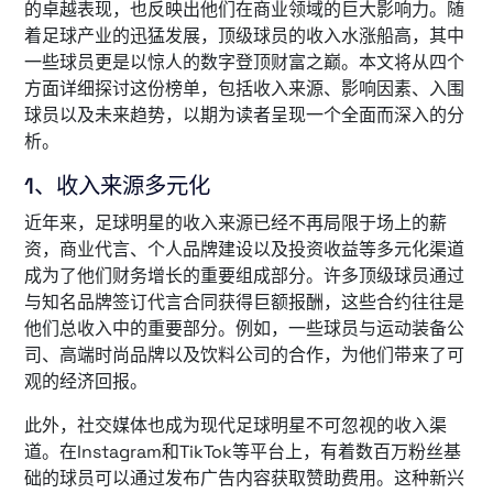
的卓越表现，也反映出他们在商业领域的巨大影响力。随
着足球产业的迅猛发展，顶级球员的收入水涨船高，其中
一些球员更是以惊人的数字登顶财富之巅。本文将从四个
方面详细探讨这份榜单，包括收入来源、影响因素、入围
球员以及未来趋势，以期为读者呈现一个全面而深入的分
析。
1、收入来源多元化
近年来，足球明星的收入来源已经不再局限于场上的薪
资，商业代言、个人品牌建设以及投资收益等多元化渠道
成为了他们财务增长的重要组成部分。许多顶级球员通过
与知名品牌签订代言合同获得巨额报酬，这些合约往往是
他们总收入中的重要部分。例如，一些球员与运动装备公
司、高端时尚品牌以及饮料公司的合作，为他们带来了可
观的经济回报。
此外，社交媒体也成为现代足球明星不可忽视的收入渠
道。在Instagram和TikTok等平台上，有着数百万粉丝基
础的球员可以通过发布广告内容获取赞助费用。这种新兴