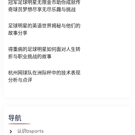
冠军足球明星无限金币助你成就传
奇球员梦想尽享无尽乐趣与挑战
足球明星的英语世界揭秘与他们的
故事分享
得重病的足球明星如何面对人生转
折与职业挑战的故事
杭州网球队在洲际杯中的技术表现
分析与点评
导航
认识bsports