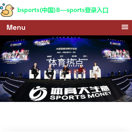
体育热点
体育热点
首页-