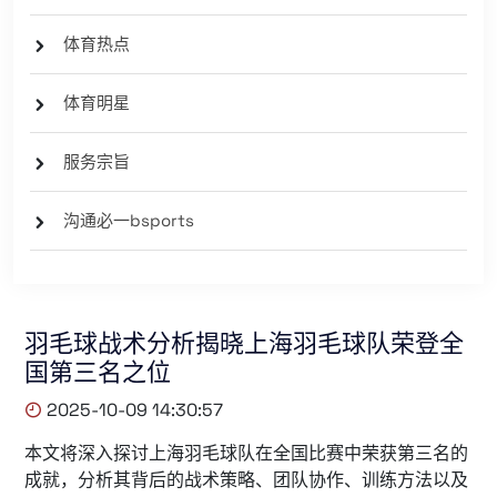
体育热点
体育明星
服务宗旨
沟通必一bsports
羽毛球战术分析揭晓上海羽毛球队荣登全
国第三名之位
2025-10-09 14:30:57
本文将深入探讨上海羽毛球队在全国比赛中荣获第三名的
成就，分析其背后的战术策略、团队协作、训练方法以及