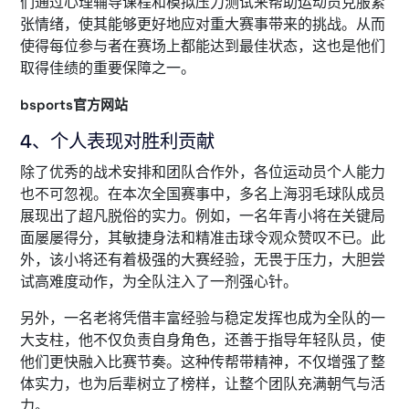
们通过心理辅导课程和模拟压力测试来帮助运动员克服紧
张情绪，使其能够更好地应对重大赛事带来的挑战。从而
使得每位参与者在赛场上都能达到最佳状态，这也是他们
取得佳绩的重要保障之一。
bsports官方网站
4、个人表现对胜利贡献
除了优秀的战术安排和团队合作外，各位运动员个人能力
也不可忽视。在本次全国赛事中，多名上海羽毛球队成员
展现出了超凡脱俗的实力。例如，一名年青小将在关键局
面屡屡得分，其敏捷身法和精准击球令观众赞叹不已。此
外，该小将还有着极强的大赛经验，无畏于压力，大胆尝
试高难度动作，为全队注入了一剂强心针。
另外，一名老将凭借丰富经验与稳定发挥也成为全队的一
大支柱，他不仅负责自身角色，还善于指导年轻队员，使
他们更快融入比赛节奏。这种传帮带精神，不仅增强了整
体实力，也为后辈树立了榜样，让整个团队充满朝气与活
力。