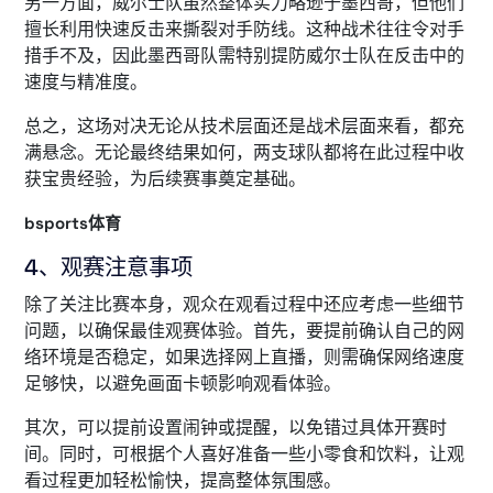
另一方面，威尔士队虽然整体实力略逊于墨西哥，但他们
擅长利用快速反击来撕裂对手防线。这种战术往往令对手
措手不及，因此墨西哥队需特别提防威尔士队在反击中的
速度与精准度。
总之，这场对决无论从技术层面还是战术层面来看，都充
满悬念。无论最终结果如何，两支球队都将在此过程中收
获宝贵经验，为后续赛事奠定基础。
bsports体育
4、观赛注意事项
除了关注比赛本身，观众在观看过程中还应考虑一些细节
问题，以确保最佳观赛体验。首先，要提前确认自己的网
络环境是否稳定，如果选择网上直播，则需确保网络速度
足够快，以避免画面卡顿影响观看体验。
其次，可以提前设置闹钟或提醒，以免错过具体开赛时
间。同时，可根据个人喜好准备一些小零食和饮料，让观
看过程更加轻松愉快，提高整体氛围感。