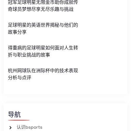
冠军足球明星无限金币助你成就传
奇球员梦想尽享无尽乐趣与挑战
足球明星的英语世界揭秘与他们的
故事分享
得重病的足球明星如何面对人生转
折与职业挑战的故事
杭州网球队在洲际杯中的技术表现
分析与点评
导航
认识bsports