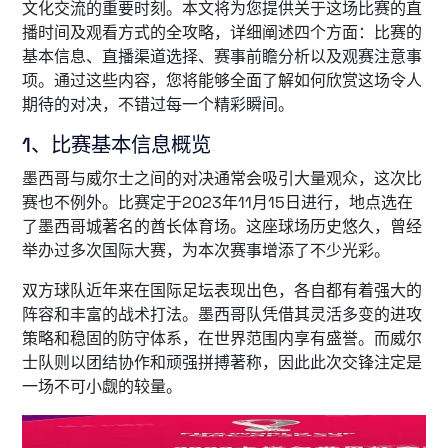
文化交流的重要时刻。本文将为您提供关于这场比赛的直
播时间及观看方式的全攻略，详细阐述四个方面：比赛的
基本信息、直播渠道选择、赛事前瞻分析以及观赛注意事
项。通过这些内容，您将能够全面了解如何欣赏这场令人
期待的对决，不错过每一个精彩瞬间。
1、比赛基本信息概览
墨西哥与威尔士之间的对决通常会吸引大量观众，这次比
赛也不例外。比赛定于2023年11月15日进行，地点选在
了墨西哥城著名的酋长体育场。这座球场历史悠久，曾经
举办过多次国际大赛，为本次赛事增添了不少光彩。
双方球队近年来在国际足坛表现出色，各自都有着强大的
阵容和丰富的战术打法。墨西哥队凭借其灵活多变的进攻
策略和稳固的防守体系，在世界范围内享有盛誉。而威尔
士队则以团结协作和顽强拼搏著称，因此此次交锋注定是
一场不可小觑的较量。