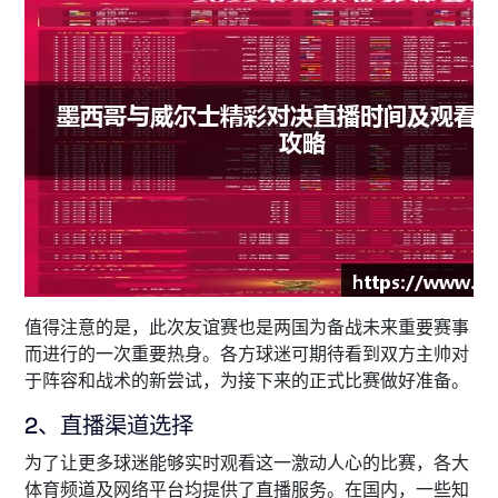
值得注意的是，此次友谊赛也是两国为备战未来重要赛事
而进行的一次重要热身。各方球迷可期待看到双方主帅对
于阵容和战术的新尝试，为接下来的正式比赛做好准备。
2、直播渠道选择
为了让更多球迷能够实时观看这一激动人心的比赛，各大
体育频道及网络平台均提供了直播服务。在国内，一些知