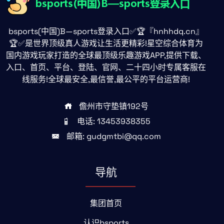
bsports(中国)B—sports登录入口✅🏆『hnhhdq.cn』
🏆✅是世界顶级真人游戏让生活更精彩!星空综合体育为
国内游戏玩家打造的全球最顶级乐趣游戏APP,提供下载、
入口、首页、平台、登陆、官网、二十四小时专属客服在
线服务!全球最安全,最信誉,最公平的平台运营商!
儋州市守垫镇192号
电话: 13453938355
邮箱: gudgmtbi@qq.com
导航
集团首页
认识bsports