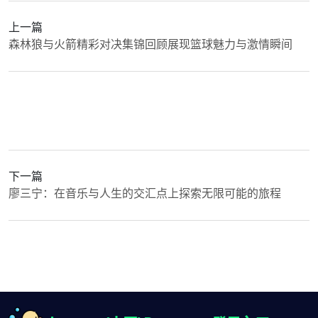
上一篇
森林狼与火箭精彩对决集锦回顾展现篮球魅力与激情瞬间
下一篇
廖三宁：在音乐与人生的交汇点上探索无限可能的旅程