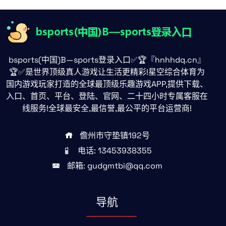
bsports(中国)B—sports登录入口✅🏆『hnhhdq.cn』
🏆✅是世界顶级真人游戏让生活更精彩!星空综合体育为
国内游戏玩家打造的全球最顶级乐趣游戏APP,提供下载、
入口、首页、平台、登陆、官网、二十四小时专属客服在
线服务!全球最安全,最信誉,最公平的平台运营商!
儋州市守垫镇192号
电话: 13453938355
邮箱: gudgmtbi@qq.com
导航