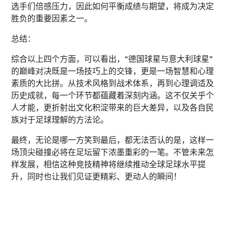
选手们倍感压力，因此如何平衡成绩与期望，将成为决定
胜负的重要因素之一。
总结：
综合以上四个方面，可以看出，“德国球星与意大利球星”
的巅峰对决既是一场技巧上的交锋，更是一场智慧和心理
素质的大比拼。从技术风格到战术体系，再到心理调适及
历史成就，每一个环节都蕴藏着深刻内涵。这不仅关乎个
人才能，更折射出文化积淀带来的巨大差异，以及各自民
族对于足球理解的方法论。
最终，无论是哪一方笑到最后，都无法否认的是，这样一
场顶尖碰撞必将在足坛留下浓墨重彩的一笔。不管未来怎
样发展，相信这种竞技精神将继续推动全球足球水平提
升，同时也让我们见证更精彩、更动人的瞬间！