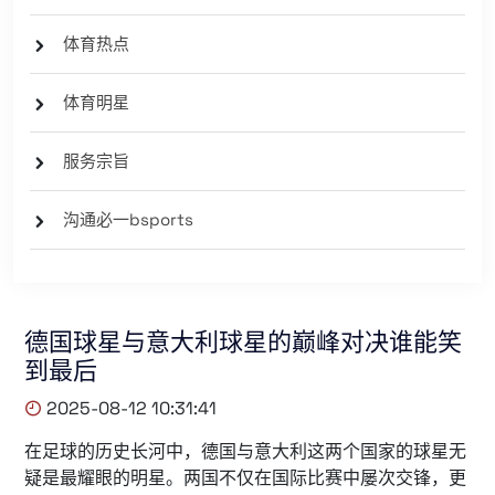
体育热点
体育明星
服务宗旨
沟通必一bsports
德国球星与意大利球星的巅峰对决谁能笑
到最后
2025-08-12 10:31:41
在足球的历史长河中，德国与意大利这两个国家的球星无
疑是最耀眼的明星。两国不仅在国际比赛中屡次交锋，更