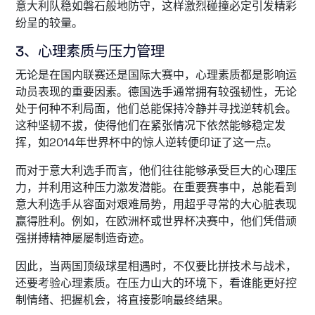
意大利队稳如磐石般地防守，这样激烈碰撞必定引发精彩
纷呈的较量。
3、心理素质与压力管理
无论是在国内联赛还是国际大赛中，心理素质都是影响运
动员表现的重要因素。德国选手通常拥有较强韧性，无论
处于何种不利局面，他们总能保持冷静并寻找逆转机会。
这种坚韧不拔，使得他们在紧张情况下依然能够稳定发
挥，如2014年世界杯中的惊人逆转便印证了这一点。
而对于意大利选手而言，他们往往能够承受巨大的心理压
力，并利用这种压力激发潜能。在重要赛事中，总能看到
意大利选手从容面对艰难局势，用超乎寻常的大心脏表现
赢得胜利。例如，在欧洲杯或世界杯决赛中，他们凭借顽
强拼搏精神屡屡制造奇迹。
因此，当两国顶级球星相遇时，不仅要比拼技术与战术，
还要考验心理素质。在压力山大的环境下，看谁能更好控
制情绪、把握机会，将直接影响最终结果。