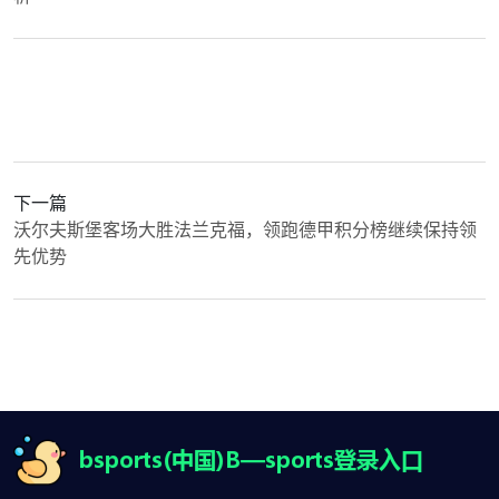
下一篇
沃尔夫斯堡客场大胜法兰克福，领跑德甲积分榜继续保持领
先优势