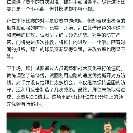
仁遭遇了赛季的首次困境，被对手顽强逼平。尽管这场比
赛只是一个小插曲，但其影响却不容小觑。
拜仁本场比赛的对手是联赛中游球队，但却表现出极强的
韧性和顽强的防守。比赛一开始，拜仁凭借出色的控球率
和流畅的进攻，试图早早确立领先优势。对手的防守严
密，门将更是多次扑救，将拜仁的进攻一一化解。随着时
间的推移，拜仁的球员逐渐显得急躁，进攻效率也明显下
降。
下半场，拜仁试图通过人员调整和战术变化来打破僵局。
教练调整了前锋线，试图利用边路的速度优势撕开对方防
线。对手并没有给拜仁太多机会，不仅继续保持坚固的防
守，还利用反击制造了几次威胁。最终，拜仁未能取得进
球，比赛以0:0结束。这场平局也让拜仁在积分榜上的领
先优势有所缩小。