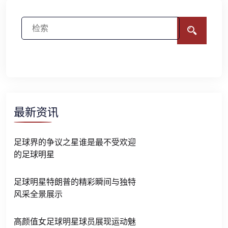
最新资讯
足球界的争议之星谁是最不受欢迎
的足球明星
足球明星特朗普的精彩瞬间与独特
风采全景展示
高颜值女足球明星球员展现运动魅