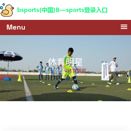
体育明星
体育明星
首页-