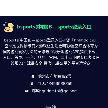
bsports(中国)B—sports登录入口✅🏆『hnhhdq.cn』
🏆✅是世界顶级真人游戏让生活更精彩!星空综合体育为
国内游戏玩家打造的全球最顶级乐趣游戏APP,提供下载、
入口、首页、平台、登陆、官网、二十四小时专属客服在
线服务!全球最安全,最信誉,最公平的平台运营商!
儋州市守垫镇192号
电话: 13453938355
邮箱: gudgmtbi@qq.com