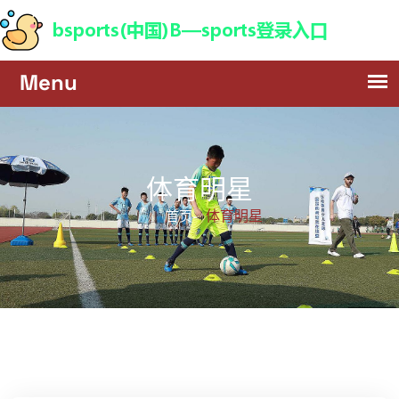
体育明星
体育明星
首页-