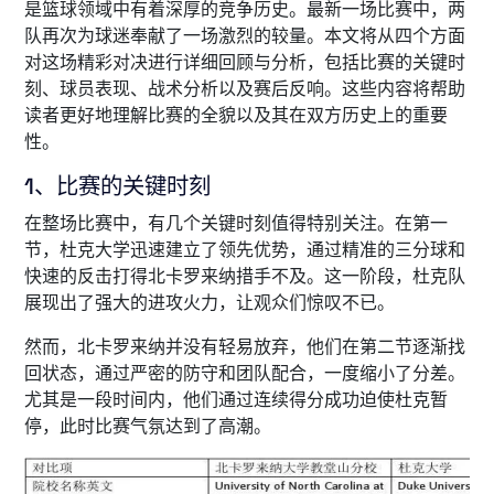
是篮球领域中有着深厚的竞争历史。最新一场比赛中，两
队再次为球迷奉献了一场激烈的较量。本文将从四个方面
对这场精彩对决进行详细回顾与分析，包括比赛的关键时
刻、球员表现、战术分析以及赛后反响。这些内容将帮助
读者更好地理解比赛的全貌以及其在双方历史上的重要
性。
1、比赛的关键时刻
在整场比赛中，有几个关键时刻值得特别关注。在第一
节，杜克大学迅速建立了领先优势，通过精准的三分球和
快速的反击打得北卡罗来纳措手不及。这一阶段，杜克队
展现出了强大的进攻火力，让观众们惊叹不已。
然而，北卡罗来纳并没有轻易放弃，他们在第二节逐渐找
回状态，通过严密的防守和团队配合，一度缩小了分差。
尤其是一段时间内，他们通过连续得分成功迫使杜克暂
停，此时比赛气氛达到了高潮。