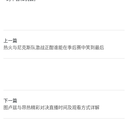
上一篇
热火与尼克斯队激战正酣谁能在季后赛中笑到最后
下一篇
图卢兹与昂热精彩对决直播时间及观看方式详解