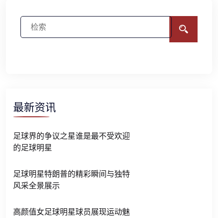
最新资讯
足球界的争议之星谁是最不受欢迎
的足球明星
足球明星特朗普的精彩瞬间与独特
风采全景展示
高颜值女足球明星球员展现运动魅