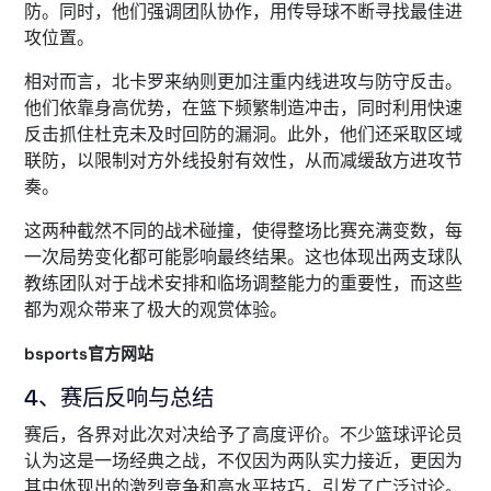
防。同时，他们强调团队协作，用传导球不断寻找最佳进
攻位置。
相对而言，北卡罗来纳则更加注重内线进攻与防守反击。
他们依靠身高优势，在篮下频繁制造冲击，同时利用快速
反击抓住杜克未及时回防的漏洞。此外，他们还采取区域
联防，以限制对方外线投射有效性，从而减缓敌方进攻节
奏。
这两种截然不同的战术碰撞，使得整场比赛充满变数，每
一次局势变化都可能影响最终结果。这也体现出两支球队
教练团队对于战术安排和临场调整能力的重要性，而这些
都为观众带来了极大的观赏体验。
bsports官方网站
4、赛后反响与总结
赛后，各界对此次对决给予了高度评价。不少篮球评论员
认为这是一场经典之战，不仅因为两队实力接近，更因为
其中体现出的激烈竞争和高水平技巧，引发了广泛讨论。