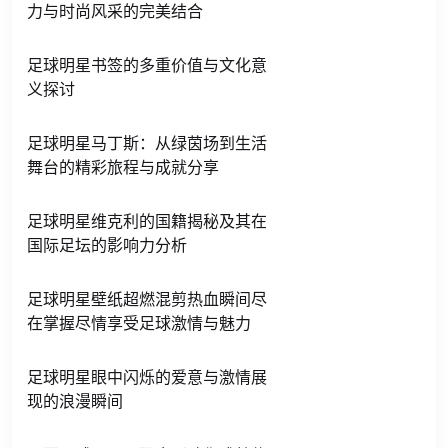
力与时尚风采的完美结合
足球明星书签的多重价值与文化意
义探讨
足球明星马丁斯：从绿茵场到生活
舞台的精彩旅程与成就分享
足球明星维克利的国籍揭秘及其在
国际足坛的影响力分析
足球明星壁纸超燃混剪热血瞬间尽
在掌握尽情享受足球激情与魅力
足球明星眼中闪烁的爱意与激情展
现的浪漫瞬间