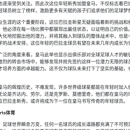
也逐渐受到关注。而此次这位年轻新秀加盟皇马，不仅标志着巴
轻球员树立了榜样，激励更多有天赋的孩子们追求他们的足球梦
业生涯的这个重要阶段，这位巴拉圭新星无疑面临着新的挑战和
，他必须在每一场比赛中都展现出最佳状态，以证明自己的价值
大化地挖掘出他的潜力，并将其融入到球队的整体战术中，也是
学的战术安排，这位年轻的巴拉圭球员有望在未来几年内成长为
广泛的角度来看，皇马此举也显示出俱乐部对全球足球人才的敏
激烈的转会市场中，能够发现并抢先签约这样一位潜力无限的球
才培养方面的卓越能力。这不仅为球队未来打下了坚实的基础，
皇马的辉煌历史，不难发现，许多世界级球星都是在年轻时加入
无论是齐达内、劳尔，还是克罗斯、莫德里奇，他们都在皇马的
位巴拉圭新秀，或许将成为下一位在皇马书写传奇的年轻球员。
orts体育
，足球世界瞬息万变，任何一名球员的成长道路都充满了不可预