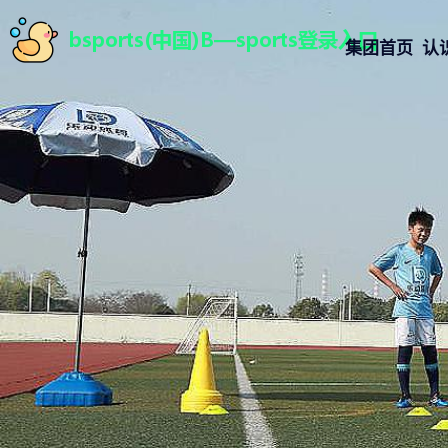
集团首页
认识