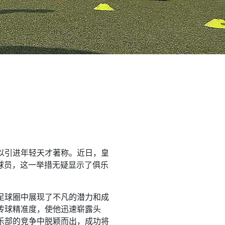
以引进年轻天才著称。近日，皇
球员，这一举措无疑显示了俱乐
足球圈中展现了不凡的潜力和成
传球精准度，使他迅速崭露头
乐部的竞争中脱颖而出，成功将