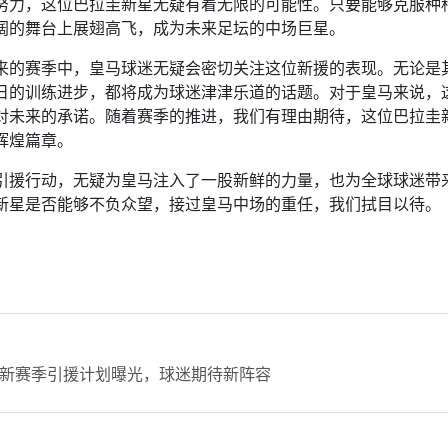
努力，这位巴拉圭新星无疑有着无限的可能性。只要能够克服种
阔的舞台上展翅高飞，成为未来足坛的中场巨星。
来的赛季中，皇马球迷无疑会密切关注这位新援的表现。无论是
日的训练进步，都将成为球迷津津乐道的话题。对于皇马来说，
对未来的承诺。随着赛季的推进，我们有理由期待，这位巴拉圭
辉煌篇章。
引援行动，无疑为皇马注入了一股新鲜的力量，也为全球球迷带
新星是否能够不负众望，接过皇马中场的重任，我们拭目以待。
新赛季引援计划曝光，球迷期待新阵容