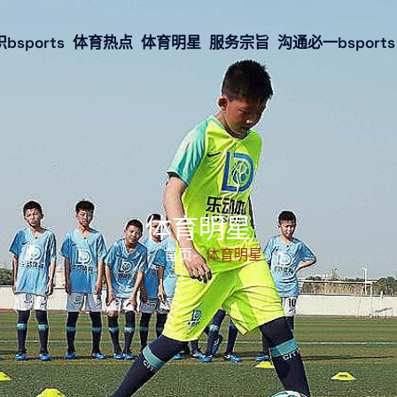
bsports
体育热点
体育明星
服务宗旨
沟通必一bsports
体育明星
首页-
体育明星