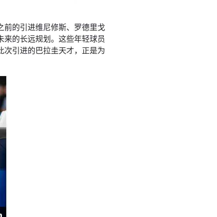
之前的引进维尼修斯、罗德里戈
未来的长远规划。这些年轻球员
此次引进的巴拉圭天才，正是为