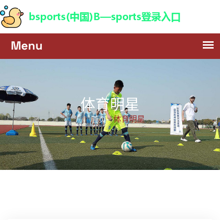
体育明星
体育明星
首页-