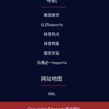
导航
集团首页
认识bsports
体育热点
体育明星
服务宗旨
沟通必一bsports
网站地图
XML
Copyright ©
.
bsports官方网站