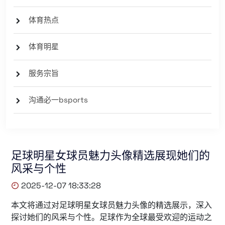
体育热点
体育明星
服务宗旨
沟通必一bsports
足球明星女球员魅力头像精选展现她们的
风采与个性
2025-12-07 18:33:28
本文将通过对足球明星女球员魅力头像的精选展示，深入
探讨她们的风采与个性。足球作为全球最受欢迎的运动之