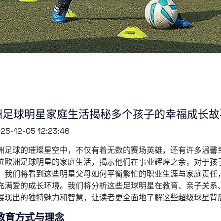
洲足球明星家庭生活揭秘多个孩子的幸福成长故
25-12-05 12:23:46
洲足球的璀璨星空中，不仅有着无数的赛场英雄，还有许多温馨
位欧洲足球明星的家庭生活，揭示他们在事业辉煌之余，对于孩
，我们将看到这些明星父母如何平衡繁忙的职业生涯与家庭责任
充满爱的成长环境。我们将分析这些足球明星在教育、亲子关系
展现出的独特魅力和智慧，让读者更全面地了解这些超级球星背
教育方式与理念