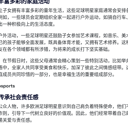
丰富多彩的家庭活动
让子女拥有丰富多彩的童年生活，这些足球明星家庭通常会安排
例如，一些球员会定期组织全家一起进行户外运动，如骑自行车
出一种积极向上的生活态度。
户外活动，一些足球明星还鼓励子女参加艺术课程，如音乐、美
己的孩子能够全面发展，既具备体育才能，又拥有艺术修养。这
友在各个领域都有所涉猎，为将来的成长打下坚实基础。
，在节假日时，这些父母通常会精心策划一些特别活动，比如举
语中，全家人共同享受美食和快乐，加深了彼此之间情感纽带。
庭成员共同珍惜的一部分，也是幸福生活的重要组成部分。
sports
传承社会责任感
公众人物，许多欧洲足球明星意识到自己肩负着特殊使命，他们
作则，引导下一代树立良好的价值观。因此，他们经常带着自己
递关爱与责任感。