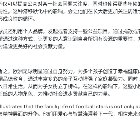
is不仅可以提高公众对某一社会问题关注度，同时也使得那些年
要性。这种潜移默化中的影响，会让他们在长大后更加关注周遭
形成良性的循环。
球员还利用个人品牌，发起或者支持一些公益项目，通过捐款或
望通过这种方式，让更多的人意识到自身所拥有资源的重要性，
为建设更美好的社会贡献力量。
：
言之，欧洲足球明星通过自身努力，为多个孩子创造了幸福健康
调品德教育，通过丰富多彩的亲子互动增强了家庭凝聚力。同时
入日常生活，从而为子女树立了榜样。在这样的影响下，这些小
任感的人物角色，为推动社会进步贡献自己的力量。
 illustrates that the family life of football stars is
与精神层面的升华。他们用爱心与智慧浇灌着下一代，相信未来