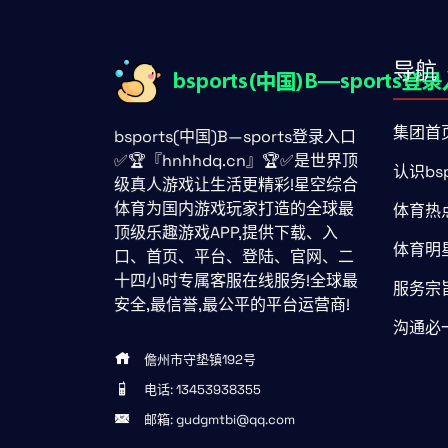
导航
集团首
bsports(中国)B—sports登录入口
✅🏆『hnhhdq.cn』🏆✅是世界顶
认识bsp
级真人游戏让生活更精彩!星空综合
体育为国内游戏玩家打造的全球最
体育热
顶级乐趣游戏APP,提供下载、入
体育明
口、首页、平台、登陆、官网、二
十四小时专属客服在线服务!全球最
服务宗
安全,最信誉,最公平的平台运营商!
沟通必一
儋州市守垫镇192号
电话: 13453938355
邮箱: gudgmtbi@qq.com