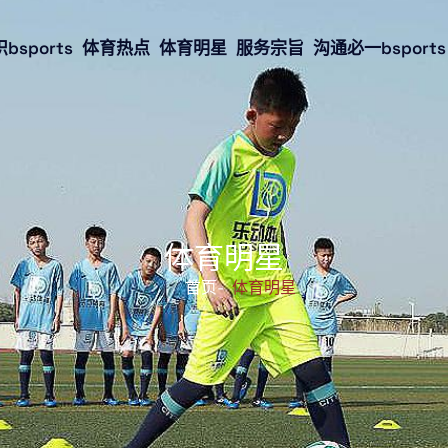
bsports
体育热点
体育明星
服务宗旨
沟通必一bsports
体育明星
首页-
体育明星