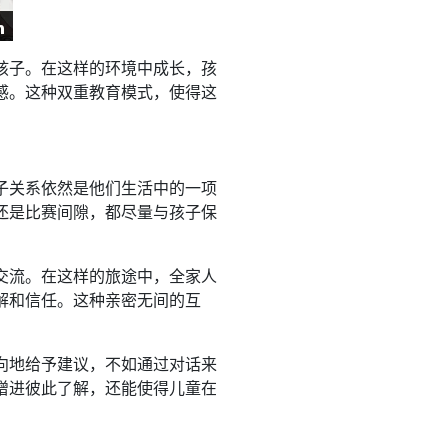
孩子。在这样的环境中成长，孩
感。这种双重教育模式，使得这
子关系依然是他们生活中的一项
还是比赛间隙，都尽量与孩子保
交流。在这样的旅途中，全家人
解和信任。这种亲密无间的互
向地给予建议，不如通过对话来
增进彼此了解，还能使得儿童在