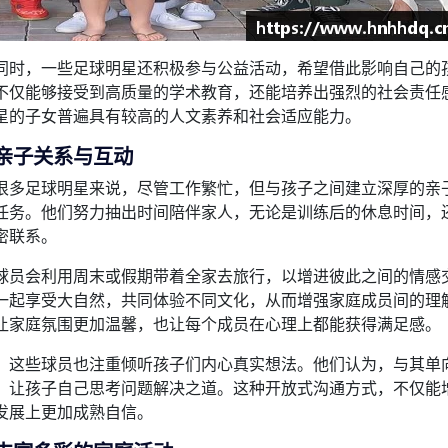
同时，一些足球明星还积极参与公益活动，希望借此影响自己的
不仅能够接受到高质量的学术教育，还能培养出强烈的社会责任
星的子女普遍具有较高的人文素养和社会适应能力。
亲子关系与互动
很多足球明星来说，尽管工作繁忙，但与孩子之间建立深厚的亲
任务。他们努力抽出时间陪伴家人，无论是训练后的休息时间，
密联系。
球员会利用周末或假期带着全家去旅行，以增进彼此之间的情感
一起享受大自然，共同体验不同文化，从而增强家庭成员间的理
让家庭氛围更加温馨，也让每个成员在心理上都能获得满足感。
，这些球员也注重倾听孩子们内心真实想法。他们认为，与其单
，让孩子自己思考问题解决之道。这种开放式沟通方式，不仅能
发展上更加成熟自信。