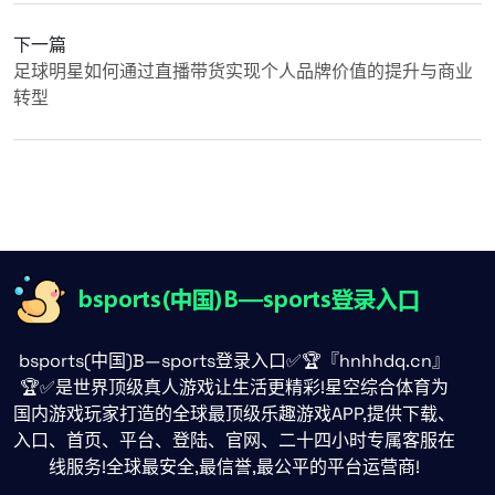
下一篇
足球明星如何通过直播带货实现个人品牌价值的提升与商业
转型
bsports(中国)B—sports登录入口✅🏆『hnhhdq.cn』
🏆✅是世界顶级真人游戏让生活更精彩!星空综合体育为
国内游戏玩家打造的全球最顶级乐趣游戏APP,提供下载、
入口、首页、平台、登陆、官网、二十四小时专属客服在
线服务!全球最安全,最信誉,最公平的平台运营商!