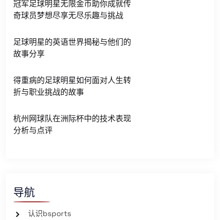
冠军足球明星无限金币助你成就传
奇球员梦想尽享无尽乐趣与挑战
足球明星的英语世界揭秘与他们的
故事分享
得重病的足球明星如何面对人生转
折与职业挑战的故事
杭州网球队在洲际杯中的技术表现
分析与点评
导航
认识bsports