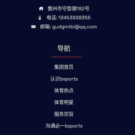
儋州市守垫镇192号
电话: 13453938355
邮箱: gudgmtbi@qq.com
导航
集团首页
认识bsports
体育热点
体育明星
服务宗旨
沟通必一bsports