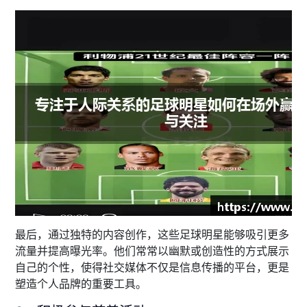
最后，通过独特的内容创作，这些足球明星能够吸引更多
流量并提高曝光率。他们常常以幽默或创造性的方式展示
自己的个性，使得社交媒体不仅是信息传播的平台，更是
塑造个人品牌的重要工具。