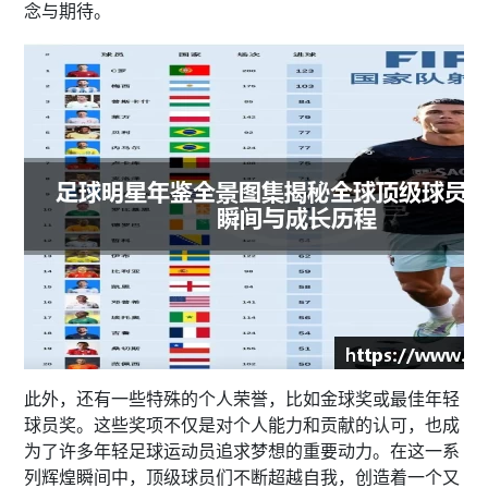
念与期待。
此外，还有一些特殊的个人荣誉，比如金球奖或最佳年轻
球员奖。这些奖项不仅是对个人能力和贡献的认可，也成
为了许多年轻足球运动员追求梦想的重要动力。在这一系
列辉煌瞬间中，顶级球员们不断超越自我，创造着一个又