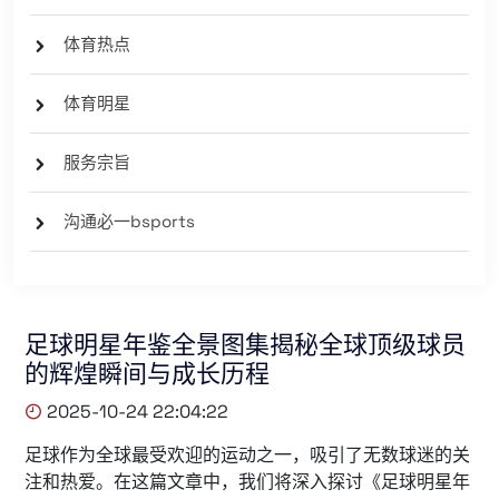
体育热点
体育明星
服务宗旨
沟通必一bsports
足球明星年鉴全景图集揭秘全球顶级球员
的辉煌瞬间与成长历程
2025-10-24 22:04:22
足球作为全球最受欢迎的运动之一，吸引了无数球迷的关
注和热爱。在这篇文章中，我们将深入探讨《足球明星年