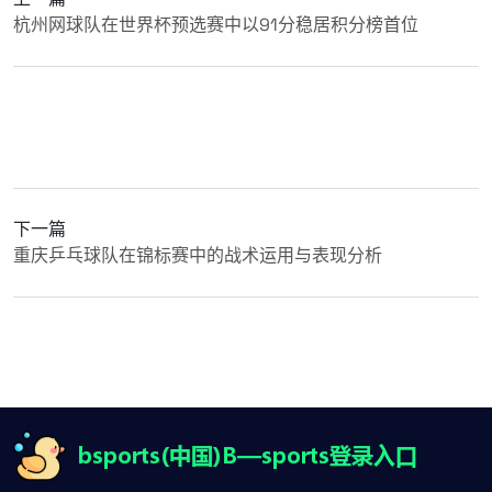
杭州网球队在世界杯预选赛中以91分稳居积分榜首位
下一篇
重庆乒乓球队在锦标赛中的战术运用与表现分析