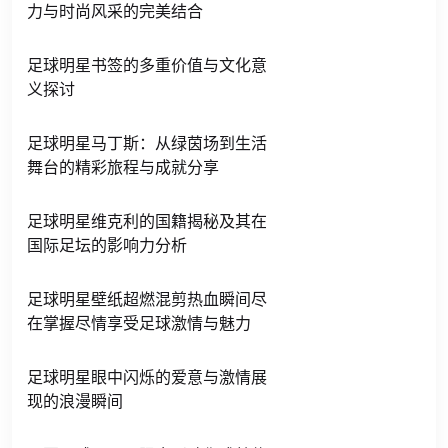
力与时尚风采的完美结合
足球明星书签的多重价值与文化意
义探讨
足球明星马丁斯：从绿茵场到生活
舞台的精彩旅程与成就分享
足球明星维克利的国籍揭秘及其在
国际足坛的影响力分析
足球明星壁纸超燃混剪热血瞬间尽
在掌握尽情享受足球激情与魅力
足球明星眼中闪烁的爱意与激情展
现的浪漫瞬间