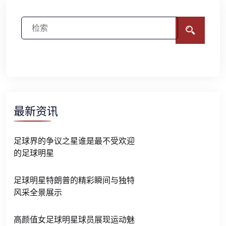
最新资讯
足球界的争议之星谁是最不受欢迎
的足球明星
足球明星特朗普的精彩瞬间与独特
风采全景展示
高颜值女足球明星球员展现运动魅