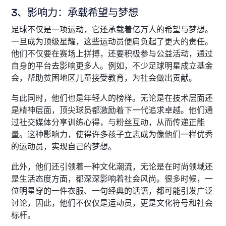
3、影响力：承载希望与梦想
足球不仅是一项运动，它还承载着亿万人的希望与梦想。
一旦成为顶级星耀，这些运动员便肩负起了更大的责任。
他们不仅要在赛场上拼搏，还要积极参与公益活动，通过
自身的平台去影响更多人。例如，不少足球明星成立基金
会，帮助贫困地区儿童接受教育，为社会做出贡献。
与此同时，他们也是年轻人的榜样。无论是在技术层面还
是精神层面，顶尖球员都激励着下一代追求卓越。他们通
过社交媒体分享训练心得，与粉丝互动，从而传递正能
量。这种影响力，使得许多孩子立志成为像他们一样优秀
的运动员，实现自己的梦想。
此外，他们还引领着一种文化潮流，无论是在时尚领域还
是生活态度方面，都深深影响着社会风尚。很多时候，一
位明星穿的一件衣服、一句经典的话语，都可能引发广泛
讨论，因此，他们不仅仅是运动员，更是文化符号和社会
标杆。