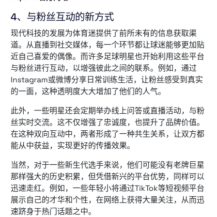
4、与粉丝互动的新方式
现代科技的发展为体育迷提供了前所未有的信息获取渠
道。从直播到社交媒体，每一个环节都让球迷能够更加贴
近自己喜爱的偶像。而许多足球明星也开始利用这些平台
与粉丝进行互动，以增强彼此之间的联系。例如，通过
Instagram或微博分享日常训练生活，让粉丝感受到真实
的一面，这种透明度大大增加了他们的人气。
此外，一些明星还会定期举办线上问答或直播活动，与粉
丝实时交流。这不仅增强了忠诚度，也提升了品牌价值。
在这种双向互动中，两者形成了一种共生关系，让双方都
能从中获益，实现更好的传播效果。
当然，对于一些新生代选手来说，他们可能没有老牌巨星
那样强大的历史积累，但凭借新兴的平台优势，同样可以
迅速走红。例如，一些年轻小将通过TikTok等短视频平台
展示自己的才华和个性，在网络上获得大量关注，从而迅
速跻身于热门话题之中。