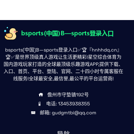
bsports(中国)B—sports登录入口✅🏆『hnhhdq.cn』
🏆✅是世界顶级真人游戏让生活更精彩!星空综合体育为
国内游戏玩家打造的全球最顶级乐趣游戏APP,提供下载、
入口、首页、平台、登陆、官网、二十四小时专属客服在
线服务!全球最安全,最信誉,最公平的平台运营商!
儋州市守垫镇192号
电话: 13453938355
邮箱: gudgmtbi@qq.com