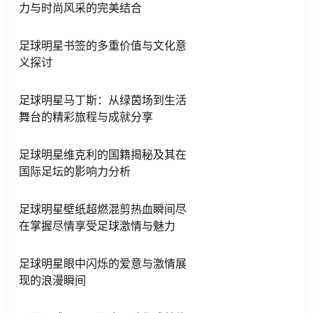
力与时尚风采的完美结合
足球明星书签的多重价值与文化意
义探讨
足球明星马丁斯：从绿茵场到生活
舞台的精彩旅程与成就分享
足球明星维克利的国籍揭秘及其在
国际足坛的影响力分析
足球明星壁纸超燃混剪热血瞬间尽
在掌握尽情享受足球激情与魅力
足球明星眼中闪烁的爱意与激情展
现的浪漫瞬间