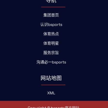
导航
集团首页
认识bsports
体育热点
体育明星
服务宗旨
沟通必一bsports
网站地图
XML
Copyright ©
.
bsports官方网站