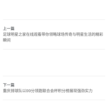
上一篇
足球明星之家在线观看带你领略球场传奇与明星生活的精彩
瞬间
下一篇
重庆排球队以99分领跑联合会杯积分榜展现强劲实力