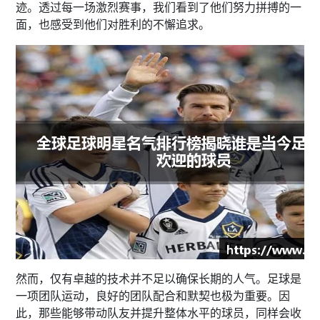
迹。透过每一场激烈赛事，我们看到了他们努力拼搏的一
面，也感受到他们对胜利的不懈追求。
然而，仅有卓越的技术并不足以确保长期的人气。足球是
一项团队运动，良好的团队配合和默契也极为重要。因
此，那些能够带动队友并提升整体水平的球员，同样会收