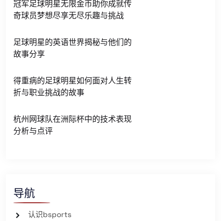
冠军足球明星无限金币助你成就传
奇球员梦想尽享无尽乐趣与挑战
足球明星的英语世界揭秘与他们的
故事分享
得重病的足球明星如何面对人生转
折与职业挑战的故事
杭州网球队在洲际杯中的技术表现
分析与点评
导航
认识bsports