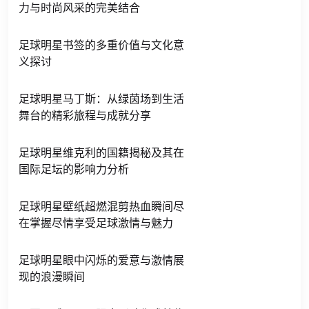
力与时尚风采的完美结合
足球明星书签的多重价值与文化意
义探讨
足球明星马丁斯：从绿茵场到生活
舞台的精彩旅程与成就分享
足球明星维克利的国籍揭秘及其在
国际足坛的影响力分析
足球明星壁纸超燃混剪热血瞬间尽
在掌握尽情享受足球激情与魅力
足球明星眼中闪烁的爱意与激情展
现的浪漫瞬间