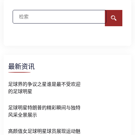
最新资讯
足球界的争议之星谁是最不受欢迎
的足球明星
足球明星特朗普的精彩瞬间与独特
风采全景展示
高颜值女足球明星球员展现运动魅