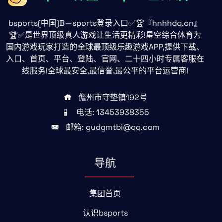
bsports(中国)B—sports登录入口✅🏆『hnhhdq.cn』
🏆✅是世界顶级真人游戏让生活更精彩!星空综合体育为
国内游戏玩家打造的全球最顶级乐趣游戏APP,提供下载、
入口、首页、平台、登陆、官网、二十四小时专属客服在
线服务!全球最安全,最信誉,最公平的平台运营商!
儋州市守垫镇192号
电话: 13453938355
邮箱: gudgmtbi@qq.com
导航
集团首页
认识bsports