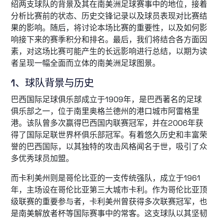
绍两支球队的背景及其在南美洲足球赛事中的地位，接着
分析比赛前的状态、历史交锋记录以及球员表现对比赛结
果的影响。随后，将讨论本场比赛的重要性，以及如何影
响接下来的赛季积分和排名。最后，我们将结合各方面因
素，对这场比赛可能产生的长远影响进行总结，以期为读
者呈现一幅全面而立体的南美洲足球图景。
1、球队背景与历史
巴西国际足球俱乐部成立于1909年，是巴西著名的足球
俱乐部之一，位于南里奥格兰德州的港口城市阿雷格里
港。该队曾多次赢得巴西国内联赛冠军，并在2006年获
得了国际足联世界杯俱乐部冠军。有着悠久历史和丰富荣
誉的巴西国际，以其独特的攻击风格闻名于世，吸引了众
多优秀球员加盟。
而卡利美州则是哥伦比亚的一支传统强队，成立于1961
年，主场设在哥伦比亚第三大城市卡利。作为哥伦比亚顶
级联赛的重要参与者，卡利美州曾获得多次联赛冠军，也
是南美解放者杯等国际赛事中的常客。这支球队以其坚韧