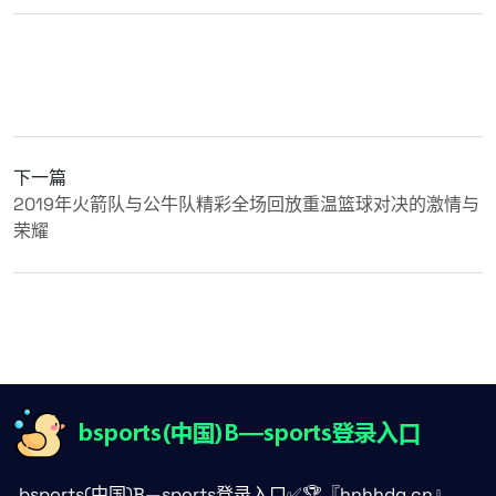
下一篇
2019年火箭队与公牛队精彩全场回放重温篮球对决的激情与
荣耀
bsports(中国)B—sports登录入口✅🏆『hnhhdq.cn』