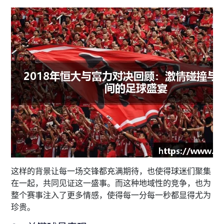
这样的背景让每一场交锋都充满期待，也使得球迷们聚集
在一起，共同见证这一盛事。而这种地域性的竞争，也为
整个赛事注入了更多情感，使得每一分每一秒都显得尤为
珍贵。